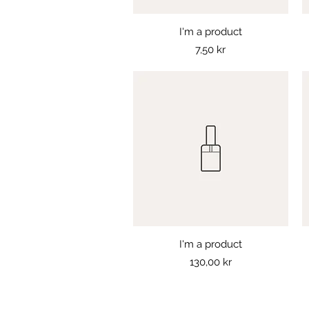
I'm a product
Snabbvisning
Pris
7,50 kr
I'm a product
Snabbvisning
Pris
130,00 kr