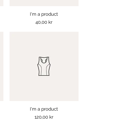
I'm a product
Snabbvisning
Pris
40,00 kr
I'm a product
Snabbvisning
Pris
120,00 kr