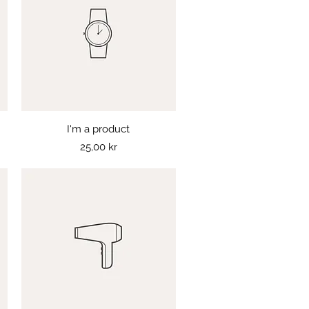
I'm a product
Snabbvisning
Pris
25,00 kr