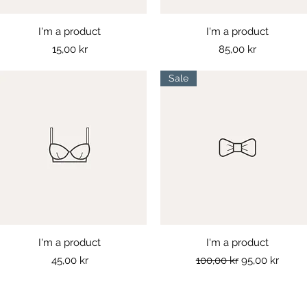
I'm a product
Snabbvisning
I'm a product
Snabbvisning
Pris
Pris
15,00 kr
85,00 kr
Sale
I'm a product
Snabbvisning
I'm a product
Snabbvisning
Pris
Ordinarie pris
Reapris
45,00 kr
100,00 kr
95,00 kr