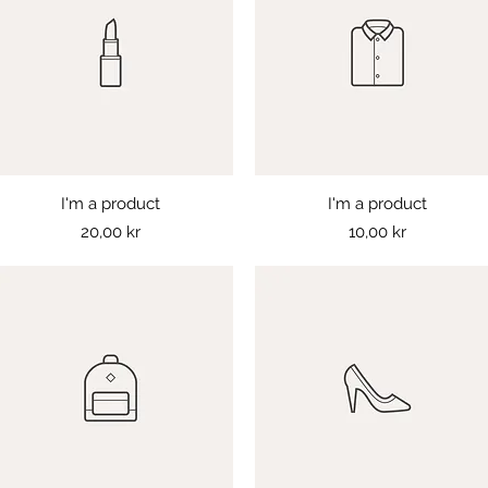
I'm a product
Snabbvisning
I'm a product
Snabbvisning
Pris
Pris
20,00 kr
10,00 kr