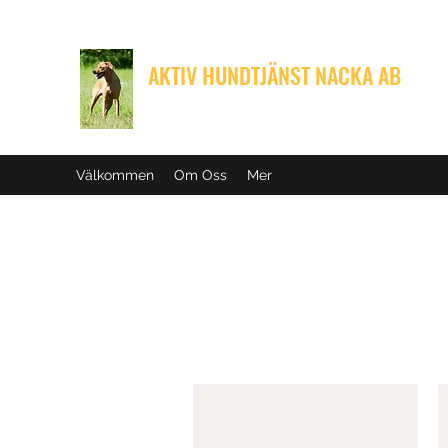
AKTIV HUNDTJÄNST NACKA AB
Med din hunds välbefinnande i fokus
Välkommen
Om Oss
Mer