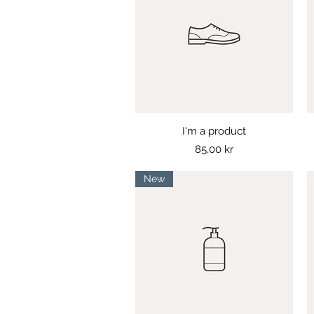
I'm a product
Snabbvisning
Pris
85,00 kr
New